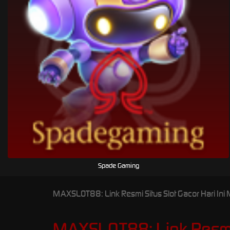
Spade Gaming
MAXSLOT88: Link Resmi Situs Slot Gacor Hari In
MAXSLOT88: Link Resmi 