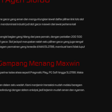
ne gacor yang aman dan menguntungkan lewat daftar pilihan link toto slot
 mendominasi industri judi slot gacor maxwin dari awal pertama kali
mengisi bagian yang hilang dari para pemain, dengan perkalian 200 500
ot gacor. Slot jackpot merupakan salah satu pilihan gacor yang juga sangat
beragam permainan yang tersedia di MAXSLOT88, membuat kami tidak luput
r Gampang Menang Maxwin
 partner kelas atass seperti Pragmatic Play, PG Soft hingga SLOT88. Maka
an dalam satu wadah. Kami menjamin transaksi mudah melalui beragam
 terlindungi dengan sistem enkripsi, jadi terjamin mudah aman dan nyaman.