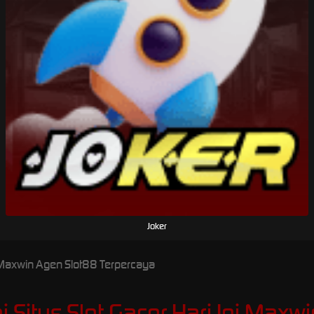
Joker
i Maxwin Agen Slot88 Terpercaya
Situs Slot Gacor Hari Ini Maxw