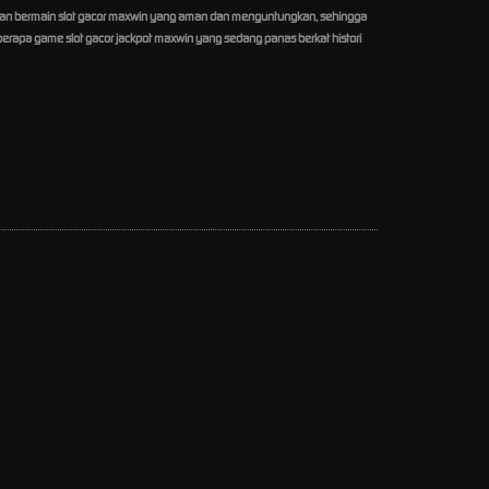
laman bermain slot gacor maxwin yang aman dan menguntungkan, sehingga
erapa game slot gacor jackpot maxwin yang sedang panas berkat histori