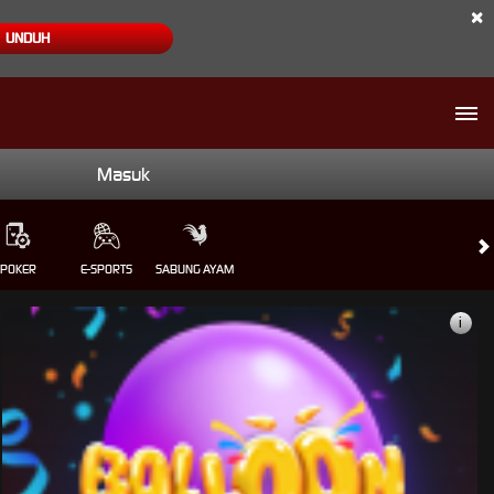
×
UNDUH
Masuk
POKER
E-SPORTS
SABUNG AYAM
i