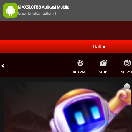
MAXSLOT88 Aplikasi Mobile
Jangan tampilkan lagi hari ini
Daftar
HOT GAMES
SLOTS
LIVE CAS
i