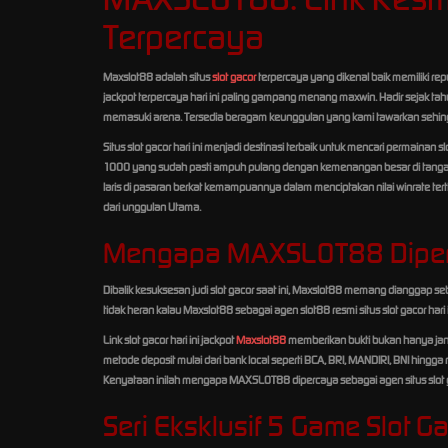
Terpercaya
Maxslot88 adalah situs
slot gacor
terpercaya yang dikenal baik memiliki re
jackpot terpercaya hari ini paling gampang menang maxwin. Hadir sejak tahun
memasuki arena. Tersedia beragam keunggulan yang kami tawarkan sehingg
Situs slot gacor hari ini menjadi destinasi terbaik untuk mencari perma
1000 yang sudah pasti ampuh pulang dengan kemenangan besar di tangan. 
laris di pasaran berkat kemampuannya dalam menciptakan nilai winrate t
dari unggulan Utama.
Mengapa MAXSLOT88 Diperc
Dibalik kesuksesan judi slot gacor saat ini, Maxslot88 memang dianggap se
tidak heran kalau Maxslot88 sebagai agen slot88 resmi situs slot gacor ha
Link slot gacor hari ini jackpot
Maxslot88
memberikan bukti bukan hanya jan
metode deposit mulai dari bank local seperti BCA, BRI, MANDIRI, BNI hingg
Kenyataan inilah mengapa MAXSLOT88 dipercaya sebagai agen situs slot gac
Seri Eksklusif 5 Game Slot G