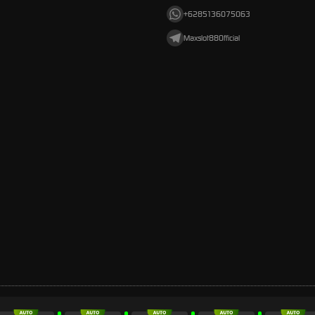
+6285136075063
Maxslot88Official