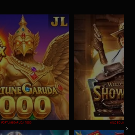
FORTUNE GARUDA 1000
WILD BOUNTY SHO