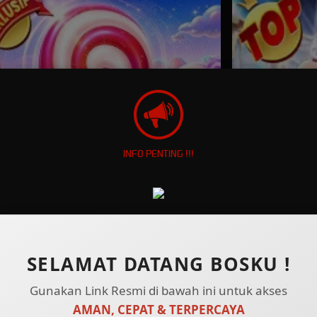
INFO PENTING !!!
SWEET BONANZA 2500
SELAMAT DATANG BOSKU !
Gunakan Link Resmi di bawah ini untuk akses
AMAN, CEPAT & TERPERCAYA
Ni