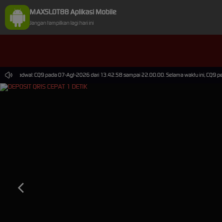
MAXSLOT88 Aplikasi Mobile
Jangan tampilkan lagi hari ini
dwal: CQ9 pada 07-Agt-2026 dari 13.42.58 sampai 22.00.00. Selama waktu ini, CQ9 permainan 