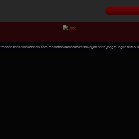
tidak akan tersedia. Kami memohon maaf atas ketidaknyamanan yang mungkin ditimbulkan.