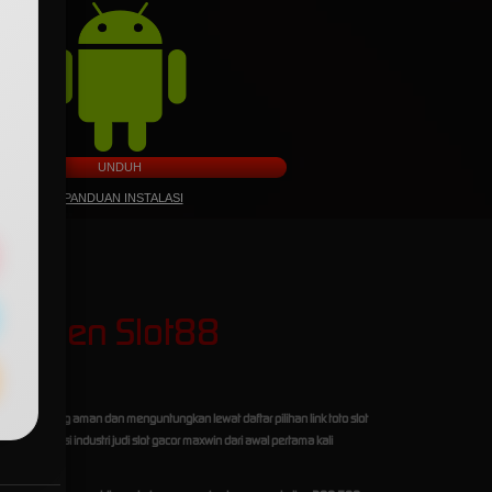
UNDUH
PANDUAN INSTALASI
in Agen Slot88
ne gacor yang aman dan menguntungkan lewat daftar pilihan link toto slot
 mendominasi industri judi slot gacor maxwin dari awal pertama kali