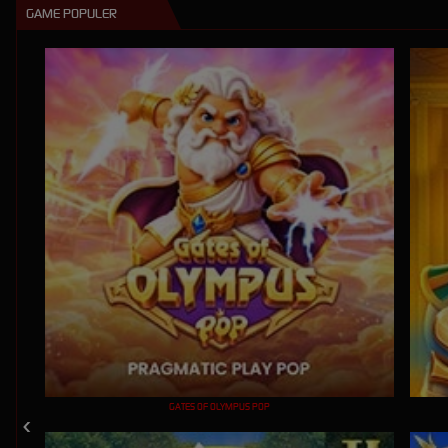
GAME POPULER
GATES OF OLYMPUS POP