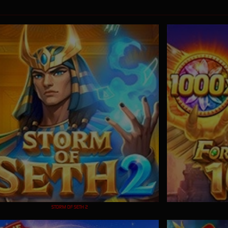
STORM OF SETH 2