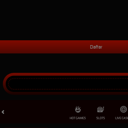
Daftar
HOT GAMES
SLOTS
LIVE CAS