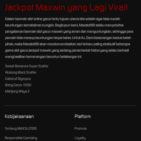
Jackpot Maxwin yang Lagi Viral!
Dalam bermain slot online gacor tentu tujuan utama kita adalah agar bisa meraih
keuntungan semaksimal mungkin. Begitupun kami, Maxslot88 selalu memprioritas
pengalaman bermain slot gacor maxwin yang aman dan menguntungkan, sehingga para
pemain bisa meraup keuntungan tanpa batas. Untuk itu, Demi kesenangan kedua belah
pihak, maka Maxslot88 akan merekomendasikan seri terbaru paling eksklusif beberapa
game slot gacor jackpot maxwin yang sedang panas berkat histori yang selalu berhasil
menghasilkan kemenangan beruntun belakangan ini.
Sweet Bonanza Super Scatter
Wukong Black Scatter
Gates of Olympus
Bang Gacor 1000
Mahjong Ways 2
Kebijaksanaan
Platform
Tentang MAXSLOT88
Promosi
Responsible Gambling
Loyalty