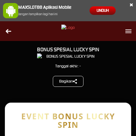
×
MAXSLOT88 Aplikasi Mobile
UNDUH
Jangan tampilkan lagi hari ini
BONUS SPESIAL LUCKY SPIN
Tanggal akhir: -
Bagikan
EVENT BONUS LUCKY
SPIN