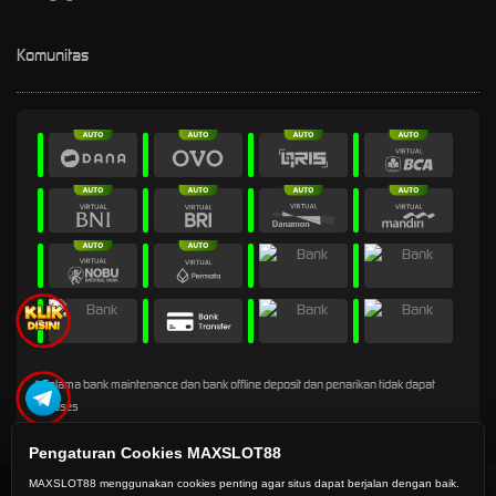
Komunitas
* Selama bank maintenance dan bank offline deposit dan penarikan tidak dapat
diproses
Pengaturan Cookies MAXSLOT88
MAXSLOT88 menggunakan cookies penting agar situs dapat berjalan dengan baik.