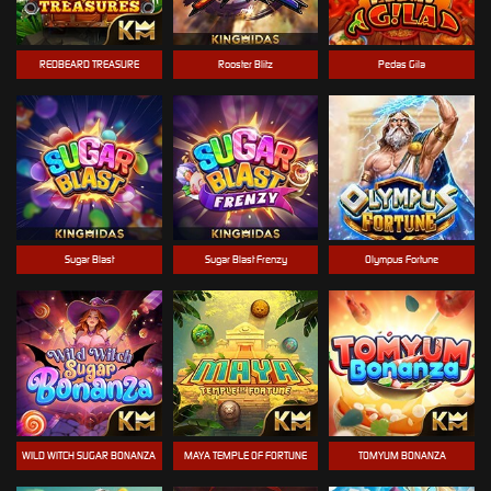
REDBEARD TREASURE
Rooster Blitz
Pedas Gila
Sugar Blast
Sugar Blast Frenzy
Olympus Fortune
WILD WITCH SUGAR BONANZA
MAYA TEMPLE OF FORTUNE
TOMYUM BONANZA