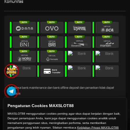
Komunitas
* Selama bank maintenance dan bank offline deposit dan penarikan tidak dapat
diproses
Pengaturan Cookies MAXSLOT88
MAXSLOT88 menggunakan cookies penting agar situs dapat berjalan dengan baik.
Dengan persetujuan Anda, kami juga dapat menggunakan cookies analitik untuk
©2026 MAXSLOT88 menawarkan berbagai macam provider pilihan terbaik dan didukung
memahami penggunaan situs, meningkatkan performa, serta memberikan
oleh Layanan Pelanggan profesional 24/7 yang siap melayani Anda.
pengalaman yang lebih nyaman. Silakan membaca
Kebijakan Privasi MAXSLOT88