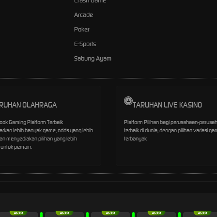
Crash Game
Arcade
Poker
E-Sports
Sabung Ayam
RUHAN OLAHRAGA
TARUHAN LIVE KASINO
ook Gaming Platform Terbaik
Platform Pilihan bagi perusahaan-perusa
kan lebih banyak game, odds yang lebih
terbaik di dunia, dengan pilihan variasi g
 dan menyediakan pilihan yang lebih
terbanyak
untuk pemain.