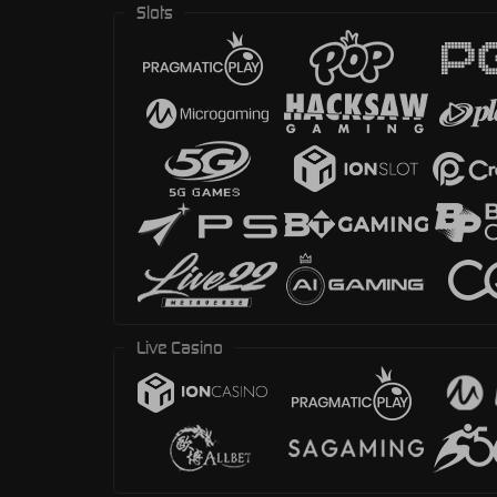
Slots
Live Casino