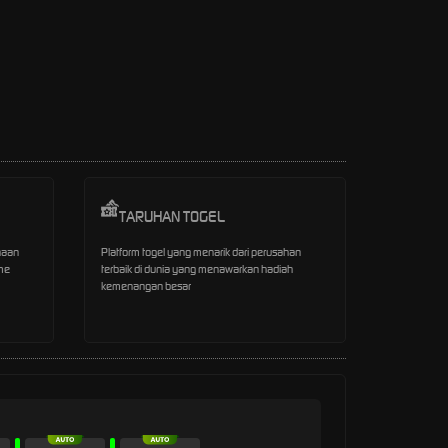
TARUHAN TOGEL
haan
Platform togel yang menarik dari perusahan
ame
terbaik di dunia yang menawarkan hadiah
kemenangan besar