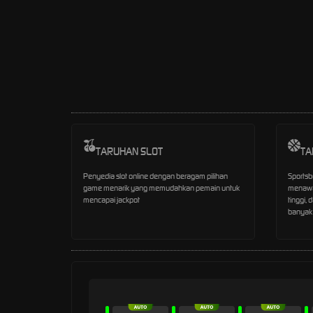
TARUHAN SLOT
TA
Penyedia slot online dengan beragam pilihan
Sportsb
game menarik yang memudahkan pemain untuk
menawar
mencapai jackpot
tinggi,
banyak 