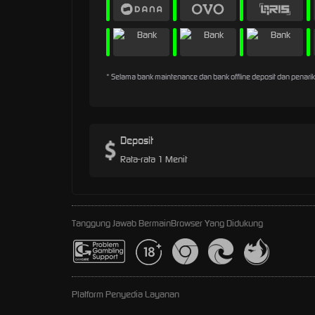
* Selama bank maintenance dan bank offline deposit dan penarik
Deposit
Rata-rata 1 Menit
Tanggung Jawab Bermain
Browser Yang Didukung
Platform Penyedia Layanan