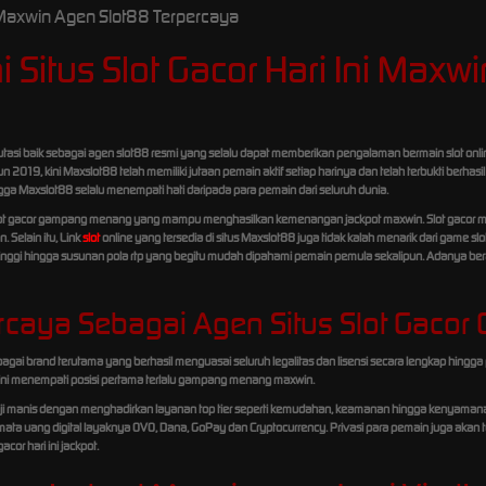
 Maxwin Agen Slot88 Terpercaya
Situs Slot Gacor Hari Ini Maxw
putasi baik sebagai agen slot88 resmi yang selalu dapat memberikan pengalaman bermain slot onlin
2019, kini Maxslot88 telah memiliki jutaan pemain aktif setiap harinya dan telah terbukti berhasil
a Maxslot88 selalu menempati hati daripada para pemain dari seluruh dunia.
inan slot gacor gampang menang yang mampu menghasilkan kemenangan jackpot maxwin. Slot gacor m
Selain itu, Link
slot
online yang tersedia di situs Maxslot88 juga tidak kalah menarik dari game slo
ertinggi hingga susunan pola rtp yang begitu mudah dipahami pemain pemula sekalipun. Adanya 
aya Sebagai Agen Situs Slot Gaco
agai brand terutama yang berhasil menguasai seluruh legalitas dan lisensi secara lengkap hingga
ri ini menempati posisi pertama terlalu gampang menang maxwin.
ji manis dengan menghadirkan layanan top tier seperti kemudahan, keamanan hingga kenyaman
a mata uang digital layaknya OVO, Dana, GoPay dan Cryptocurrency. Privasi para pemain juga akan 
or hari ini jackpot.