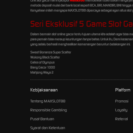
Link slot gacor hari ini jackpot
Maxslot88
memberikan bukti bukan hanya jan
metode deposit mulai dari bank local seperti BCA, BRI, MANDIRI, BNI hingg
Kenyataan inilah mengapa MAXSLOT88 dipercaya sebagai agen situs slot gac
Seri Eksklusif 5 Game Slot G
Dalam bermain slot online gacor tentu tujuan utama kita adalah agar bi
para pemain bisa meraup keuntungan tanpa batas. Untuk itu, Demi kesenan
yang selalu berhasil menghasilkan kemenangan beruntun belakangan ini.
Sweet Bonanza Super Scatter
Wukong Black Scatter
Gates of Olympus
Bang Gacor 1000
Mahjong Ways 2
Kebijaksanaan
Platform
Tentang MAXSLOT88
Promosi
Responsible Gambling
Loyalty
Pusat Bantuan
Referral
Syarat dan Ketentuan