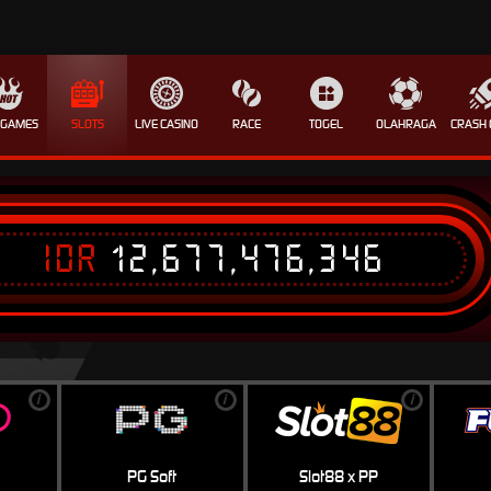
 GAMES
SLOTS
LIVE CASINO
RACE
TOGEL
OLAHRAGA
CRASH
IDR
12,677,476,346
i
i
i
a
PG Soft
Slot88 x PP