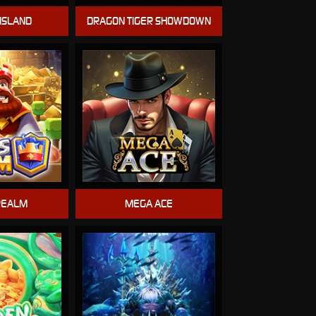
ISLAND
DRAGON TIGER SHOWDOWN
 REALM
MEGA ACE