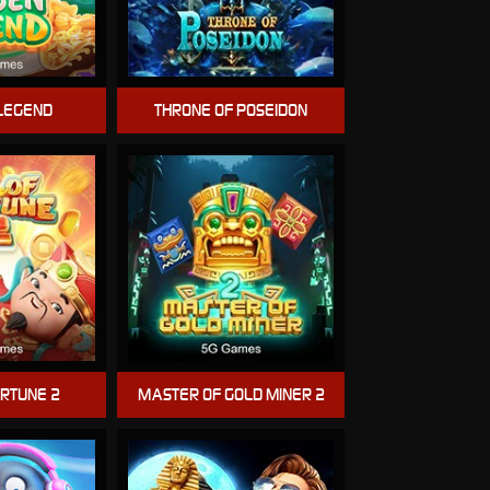
LEGEND
THRONE OF POSEIDON
ORTUNE 2
MASTER OF GOLD MINER 2