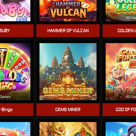
BUBY
HAMMER OF VULCAN
GOLDEN 
r Bingo
GEMS MINER
GOD OF F