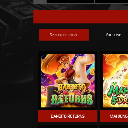
Semua permainan
Exclusive
BANDITO RETURNS
MAHJONG