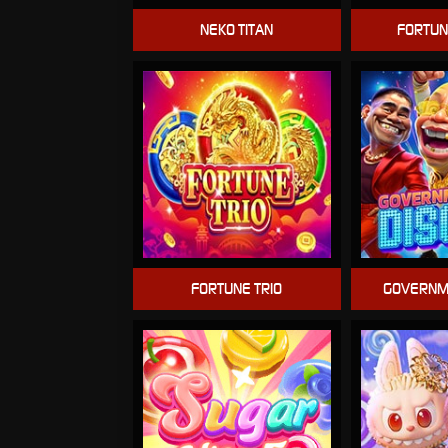
NEKO TITAN
FORTUN
FORTUNE TRIO
GOVERNME