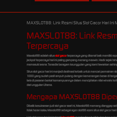
MAXSLOT88: Link Resmi Situs Slot Gacor Hari Ini
MAXSLOT88: Link Resmi 
Terpercaya
Maxslot88 adalah situs
slot gacor
terpercaya yang dikenal baik memiliki re
jackpot terpercaya hari ini paling gampang menang maxwin. Hadir sejak tahun 
memasuki arena. Tersedia beragam keunggulan yang kami tawarkan sehingg
Situs slot gacor hari ini menjadi destinasi terbaik untuk mencari perma
1000 yang sudah pasti ampuh pulang dengan kemenangan besar di tangan. 
laris di pasaran berkat kemampuannya dalam menciptakan nilai winrate t
dari unggulan Utama.
Mengapa MAXSLOT88 Diperc
Dibalik kesuksesan judi slot gacor saat ini, Maxslot88 memang dianggap seb
tidak heran kalau Maxslot88 sebagai agen slot88 resmi situs slot gacor ha