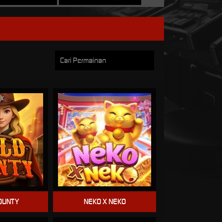
IDR
2,324,700.00
Gates of Olympus 1000
ji****i
IDR
2,264,800.00
Gates of Olympus 1000
b***8
IDR
1,957,060.00
Gates of Gatot Kaca Super Scatter
sopi****r
IDR
1,672,600.00
The Dog House Megaways™ 1000
r****1
IDR
1,636,500.00
Gates of Olympus™
mulya****n
IDR
1,574,300.00
Gates of Olympus 1000
OUNTY
NEKO X NEKO
r****1
IDR
1,534,750.00