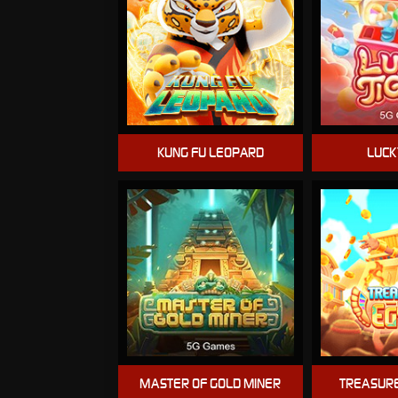
KUNG FU LEOPARD
LUCK
MASTER OF GOLD MINER
TREASURE